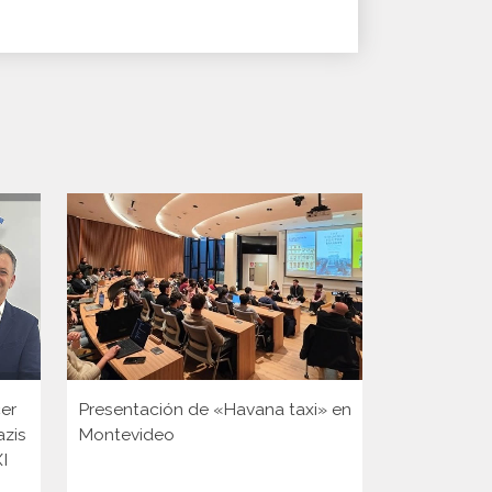
er
Presentación de «Havana taxi» en
Presentaci
azis
Montevideo
XI