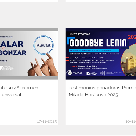
nte su 4º examen
Testimonios ganadoras Premi
 universal
Milada Horáková 2025
17-11-2025
10-11