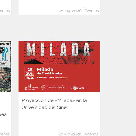
entos
21-04-2026 | Eventos
Proyección de «Milada» en la
Proyección
Universidad del Cine
Universidad
pea
rensa
26-06-2026 | Agenda