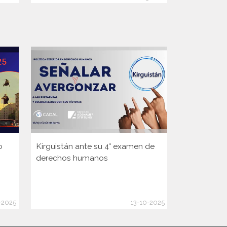
o
Kirguistán ante su 4° examen de
Guinea ante
derechos humanos
Consejo d
de la ONU
-2025
13-10-2025