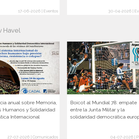
17-06-2026 | Eventos
30-04-2026 | Ev
v Havel
cia anual sobre Memoria,
Boicot al Mundial 78: empate
 Humanos y Solidaridad
entre la Junta Militar y la
ica Internacional
solidaridad democrática euro
27-07-2026 | Comunicados
04-07-2026 | P