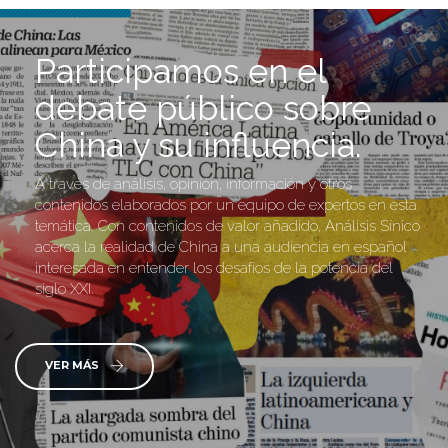
Participamos en el
debate público sobre
China y su influencia.
A través de análisis, opinión, información y otros
contenidos elaborados por un equipo de expertos en esta
temática. Con contenidos de valor añadido, Análisis Sínico
acerca la realidad de China a una audiencia en español
interesada en entender los desafíos de la potencia del
siglo XXI.
VER MÁS