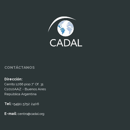
www.cumcontrol.net
CONTÁCTANOS
Dirección:
Cerrito 1266 piso 7° Of. 31
C1010AAZ - Buenos Aires
República Argentina
Tel:
+54911 5752 2406
E-mail:
centro@cadal.org